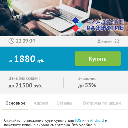
22
:
:
Купили:
1880
от
руб.
Цена без скидки:
Экономия:
21500
53%
до
до
руб.
Основное
Адреса
Отзывы
Вопросы по акции
Скачайте приложение КупиКупона для
IOS
или
Android
и
покажите купон с экрана смартфона. Это удобно :)