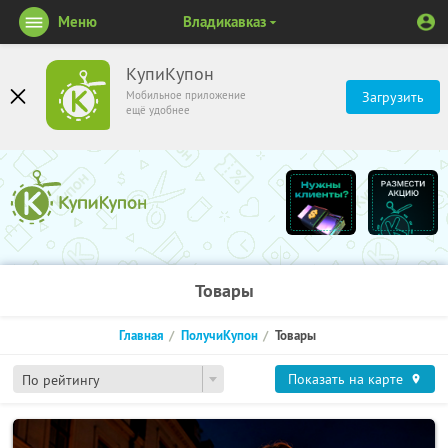
Меню
Владикавказ
КупиКупон
Мобильное приложение
Загрузить
ещё удобнее
Товары
Главная
ПолучиКупон
Товары
Показать на карте
По рейтингу