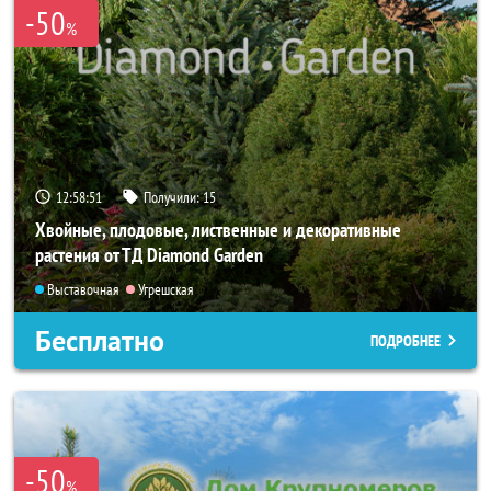
-50
%
12:58:49
Получили:
15
Хвойные, плодовые, лиственные и декоративные
растения от ТД Diamond Garden
Выставочная
Угрешская
Бесплатно
ПОДРОБНЕЕ
-50
%