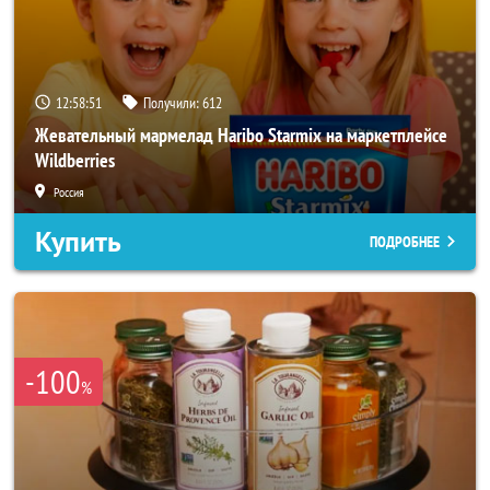
12:58:49
Получили:
612
Жевательный мармелад Haribo Starmix на маркетплейсе
Wildberries
Россия
Купить
ПОДРОБНЕЕ
-100
%