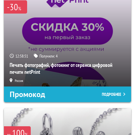
-30
%
12:58:49
Получили:
4
Печать фотографий, фотокниг от сервиса цифровой
печати netPrint
Россия
Промокод
ПОДРОБНЕЕ
100
%
до