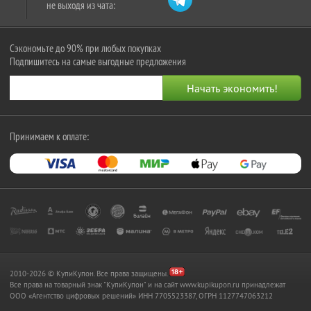
не выходя из чата:
Сэкономьте до 90% при любых покупках
Подпишитесь на самые выгодные предложения
Принимаем к оплате:
2010-2026 © КупиКупон. Все права защищены.
Все права на товарный знак "КупиКупон" и на сайт www.kupikupon.ru принадлежат
OOO «Агентство цифровых решений» ИНН 7705523387, ОГРН 1127747063212