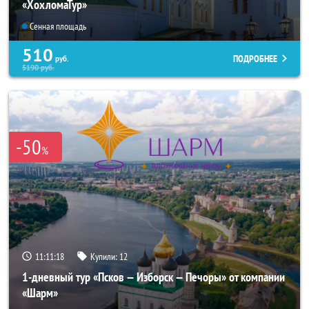
«ХохломаТур»
Сенная площадь
510
ПОДРОБНЕЕ
руб.
5190
руб.
-50
%
11:11:18
Купили:
12
1-дневный тур «Псков — Изборск — Печоры» от компании
«Шарм»