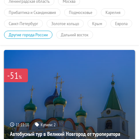
Ленинградская область
Москва
Прибалтика и Скандинавия
Подмосковье
Карелия
Санкт-Петербург
Золотое кольцо
Крым
Европа
Другие города России
Дальний восток
-51
%
11:11:18
Купили:
2
Автобусный тур в Великий Новгород от туроператора