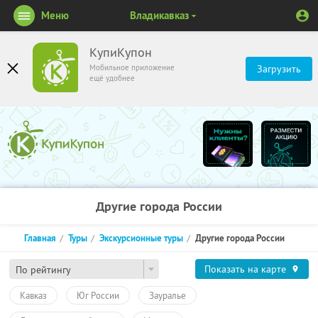
Меню
Владикавказ
КупиКупон
Мобильное приложение
Загрузить
ещё удобнее
Другие города России
Главная
Туры
Экскурсионные туры
Другие города России
Показать на карте
По рейтингу
Кавказ
Юг России
Зауралье