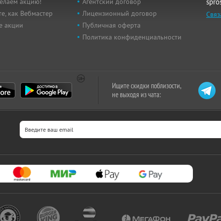
елаем акцию!
Агентский договор
spro
е, как Вебмастер
Лицензионный договор
Связ
е акции
Публичная оферта
Политика конфиденциальности
Ищите скидки поблизости,
не выходя из чата: