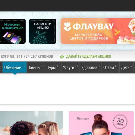
КУПИЛИ:
141 724 257
КУПОНОВ
ДАВАЙТЕ СДЕЛАЕМ АКЦИЮ!
1
31
26
13
14
1
17
6
Обучение
Товары
Туры
Услуги
Здоровье
Отели
Дети