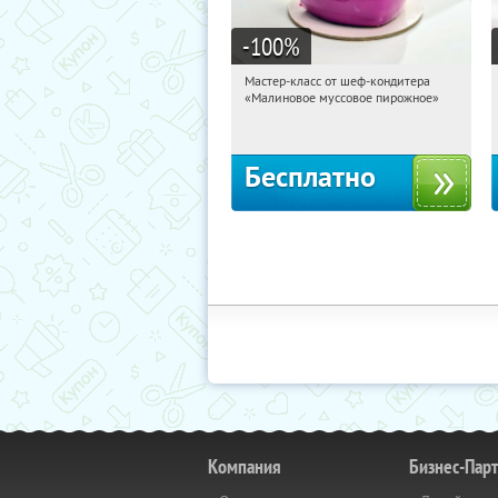
-100
%
Мастер-класс от шеф-кондитера
13:19:47
Получили:
57
«Малиновое муссовое пирожное»
Россия
Бесплатно
Компания
Бизнес-Пар