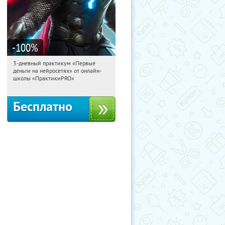
-100
%
3-дневный практикум «Первые
13:19:47
Получили:
29
деньги на нейросетях» от онлайн-
Россия
школы «ПрактикиPRO»
Бесплатно