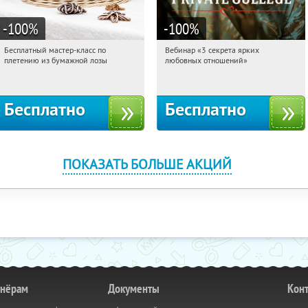
-100
%
-100
%
Бесплатный мастер-класс по
Вебинар «3 секрета ярких
13:19:47
Получили:
33
13:19:47
Получили:
37
плетению из бумажной лозы
любовных отношений»
Москва, Россия
Россия
Бесплатно
Бесплатно
ПОКАЗАТЬ БОЛЬШЕ АКЦИЙ
тнёрам
Документы
Кон