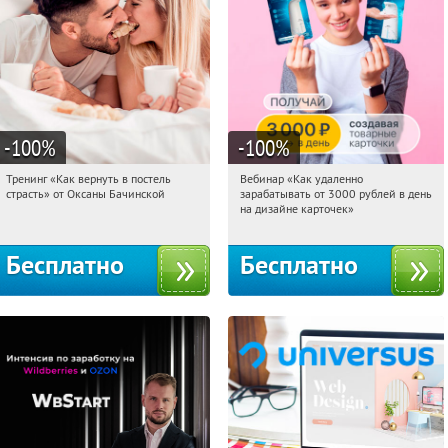
-100
%
-100
%
Тренинг «Как вернуть в постель
Вебинар «Как удаленно
13:19:47
Получили:
16
13:19:47
Получили:
48
страсть» от Оксаны Бачинской
зарабатывать от 3000 рублей в день
Россия
Россия
на дизайне карточек»
Бесплатно
Бесплатно