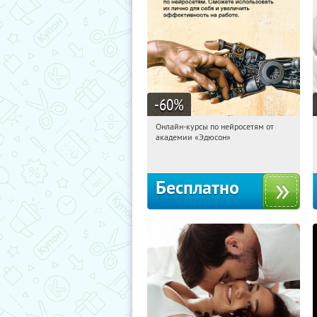
-60
%
Онлайн-курсы по нейросетям от
13:19:47
Получили:
7
академии «Эдюсон»
Москва
Бесплатно