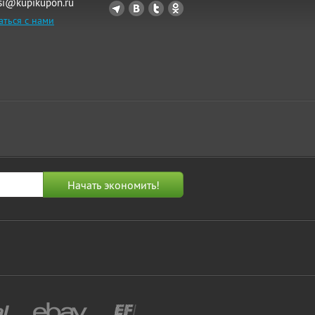
si@kupikupon.ru
аться с нами