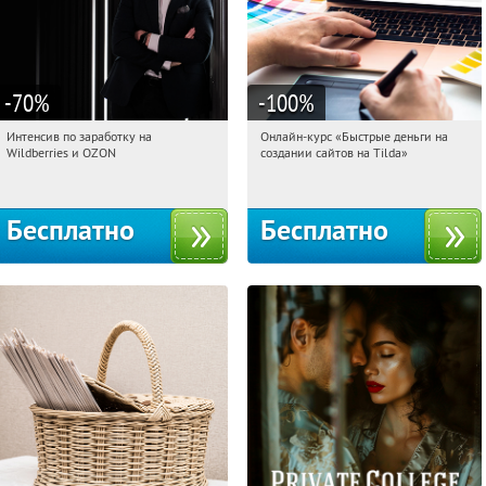
-70
%
-100
%
Интенсив по заработку на
Онлайн-курс «Быстрые деньги на
13:19:47
Получили:
8
13:19:47
Получили:
24
Wildberries и OZON
создании сайтов на Tilda»
Россия
Россия
Бесплатно
Бесплатно