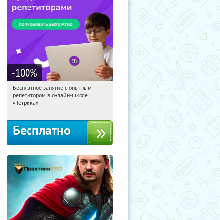
-100
%
Бесплатное занятие с опытным
13:19:47
Получили:
2
репетитором в онлайн-школе
Москва, Россия
«Тетрика»
Бесплатно