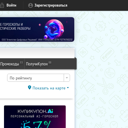
Войти
Зарегистрироваться
53
88
Промокоды
ПолучиКупон
По рейтингу
Показать на карте