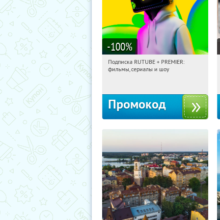
-100
%
Подписка RUTUBE + PREMIER:
09:32:18
Получили:
3
фильмы, сериалы и шоу
Россия
Промокод