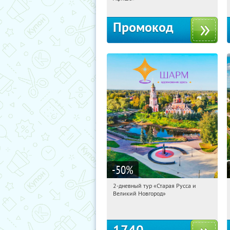
Промокод
-50
%
2-дневный тур «Старая Русса и
09:32:18
Купили:
8
Великий Новгород»
Достоевская