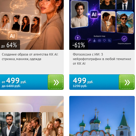
64
%
-61
%
до
Создание образа от агентства KK AI:
Фотосессия с ИИ: 3
09:32:18
Купили:
64
09:32:18
Купили:
81
стрижка, макияж, одежда
нейрофотографии в любой тематике
Россия
Россия
от KK AI
499
499
от
руб.
руб.
до
6400
руб.
1290
руб.