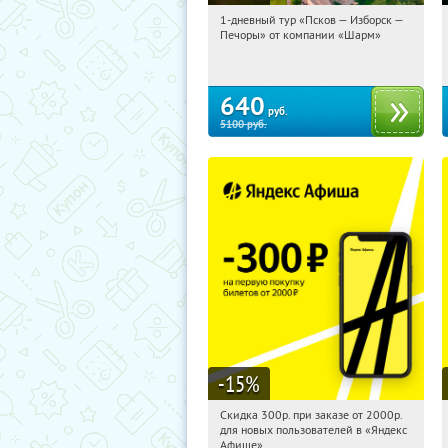
1-дневный тур «Псков — Изборск —
09:32:18
Купили:
12
Печоры» от компании «Шарм»
Достоевская
640
руб.
5100
руб.
-15
%
Скидка 300р. при заказе от 2000р.
09:32:18
Получили:
65
для новых пользователей в «Яндекс
Россия
Афише»