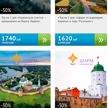
-50
%
-50
%
Тур на 2 дня «Карельское счастье —
«Тур на 2 дня: сафари по водопадам
09:32:18
Купили:
39
09:32:18
Купили:
6
проживание на берегу Ладоги»
Карелии и парк “Рускеала"»
Достоевская
Достоевская
1740
1620
руб.
руб.
13900
руб.
12900
руб.
-50
%
-50
%