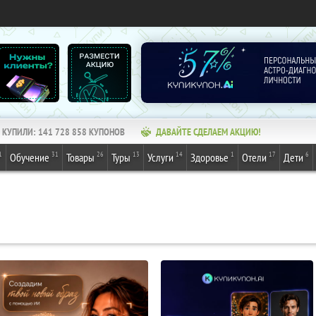
КУПИЛИ:
141 728 862
КУПОНОВ
ДАВАЙТЕ СДЕЛАЕМ АКЦИЮ!
1
31
26
13
14
1
17
6
Обучение
Товары
Туры
Услуги
Здоровье
Отели
Дети