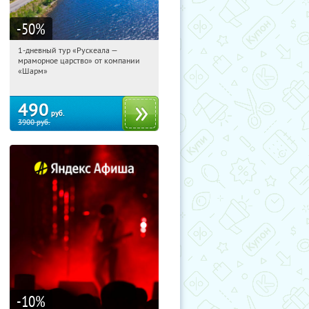
-50
%
1-дневный тур «Рускеала —
09:32:18
Купили:
48
мраморное царство» от компании
Достоевская
«Шарм»
490
руб.
3900
руб.
-10
%