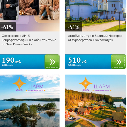
-61
%
-51
%
Фотосессия с ИИ: 5
Автобусный тур в Великий Новгород
09:32:18
Купили:
10
09:32:18
Купили:
2
нейрофотографий в любой тематике
от туроператора «ХохломаТур»
Сенная площадь
Россия
от New Dream Works
190
510
руб.
руб.
490
руб.
5190
руб.