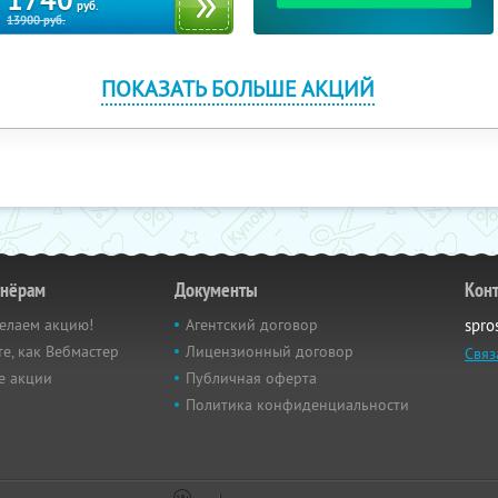
1740
руб.
13900
руб.
ПОКАЗАТЬ БОЛЬШЕ АКЦИЙ
тнёрам
Документы
Кон
елаем акцию!
Агентский договор
spro
е, как Вебмастер
Лицензионный договор
Связ
е акции
Публичная оферта
Политика конфиденциальности