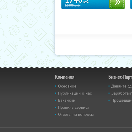
1740
руб.
13900
руб.
Компания
Бизнес-Пар
Основное
Давайте сд
Публикации о нас
Заработайт
Вакансии
Прошедши
Правила сервиса
Ответы на вопросы