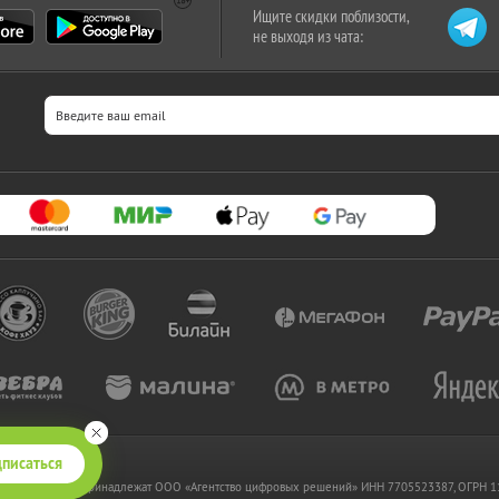
Ищите скидки поблизости,
не выходя из чата:
писаться
 www.kupikupon.ru принадлежат OOO «Агентство цифровых решений» ИНН 7705523387, ОГРН