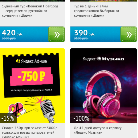
1-дневный тур «Великий Новгород
Тур на 1 день «Тайны
09:32:18
Купили:
22
09:32:18
Купили:
58
— сердце земли русской» от
средневекового Выборга» от
Достоевская
Достоевская
компании «Шарм»
компании «Шарм»
420
390
руб.
руб.
3300
руб.
3100
руб.
-15
%
-100
%
Скидка 750р. при заказе от 5000р.
До 45 дней доступа к сервису
09:32:18
Получили:
114
09:32:18
Получили:
48
только для новых пользователей
«Яндекс Музыка»
Россия
Россия
«Яндекс Афиши»