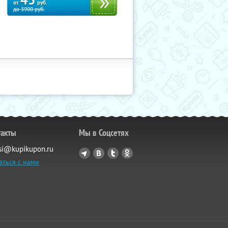
45
от
руб.
до
3900
руб.
такты
Мы в Соцсетях
si@kupikupon.ru
аться с нами