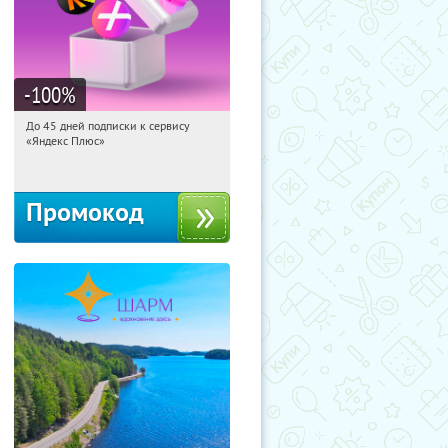
-100
%
До 45 дней подписки к сервису
09:32:18
Получили:
19
«Яндекс Плюс»
Россия
Промокод