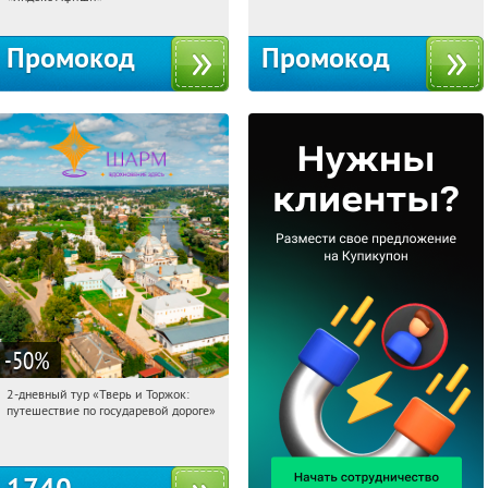
Промокод
Промокод
-50
%
2-дневный тур «Тверь и Торжок:
09:32:18
Купили:
30
путешествие по государевой дороге»
Достоевская