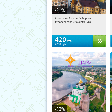
-51
%
Автобусный тур в Выборг от
09:32:18
Купили:
9
туроператора «ХохломаТур»
Сенная площадь
420
руб.
4230
руб.
-50
%