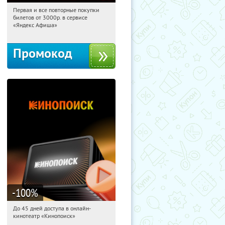
Первая и все повторные покупки
09:32:18
Получили:
157
билетов от 3000р. в сервисе
Россия
«Яндекс Афиша»
Промокод
-100
%
До 45 дней доступа в онлайн-
09:32:18
Получили:
113
кинотеатр «Кинопоиск»
Россия