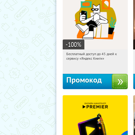
-100
%
Бесплатный доступ до 45 дней к
09:32:18
Получи первым!
сервису «Яндекс Книги»
Россия
Промокод