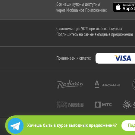
Все наши купоны доступны
через Мобильное Приложение:
Сэкономьте до 90% при любых покупках
Подпишитесь на самые выгодные предложения
Принимаем к оплате:
Под
Хочешь быть в курсе выгодных предложений?
2010-2026 © КупиКупон. Все права защищены.
Все права на товарный знак "КупиКупон" и на сайт