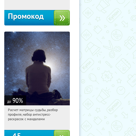
Промокод
90
%
до
Расчет матрицы судьбы, разбор
09:32:18
Купили:
29
профиля, набор антистресс-
Россия
раскрасок с мандалами