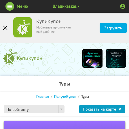
Меню
Владикавказ
КупиКупон
Мобильное приложение
Загрузить
ещё удобнее
Туры
Главная
ПолучиКупон
Туры
Показать на карте
По рейтингу