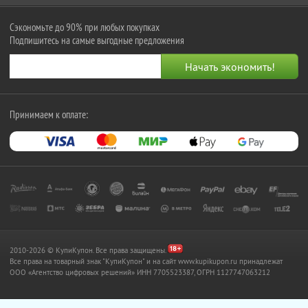
Сэкономьте до 90% при любых покупках
Подпишитесь на самые выгодные предложения
Принимаем к оплате:
2010-2026 © КупиКупон. Все права защищены.
Все права на товарный знак "КупиКупон" и на сайт www.kupikupon.ru принадлежат
OOO «Агентство цифровых решений» ИНН 7705523387, ОГРН 1127747063212