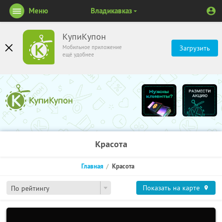
Меню
Владикавказ
КупиКупон
Мобильное приложение
Загрузить
ещё удобнее
Красота
Главная
Красота
Показать на карте
По рейтингу