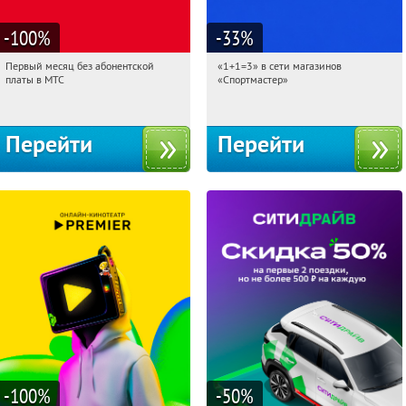
-100
%
-33
%
Первый месяц без абонентской
«1+1=3» в сети магазинов
11:09:15
Получи первым!
11:09:15
Получили:
8
платы в МТС
«Спортмастер»
Россия
Россия
Перейти
Перейти
-100
%
-50
%