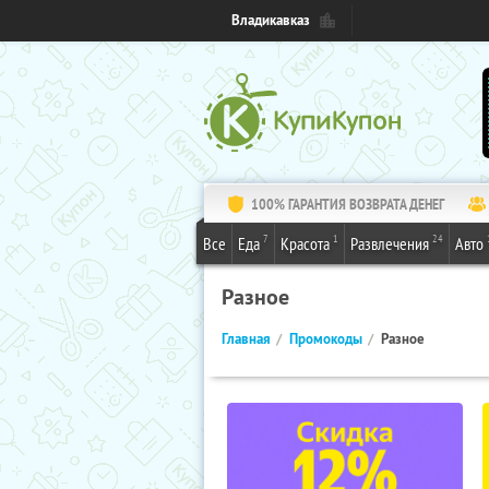
Владикавказ
100% ГАРАНТИЯ ВОЗВРАТА ДЕНЕГ
7
1
24
Все
Еда
Красота
Развлечения
Авто
Разное
Главная
Промокоды
Разное