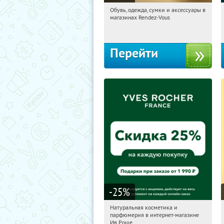
Обувь, одежда, сумки и аксессуары в
11:09:15
Получили:
3
магазинах Rendez-Vous
Россия
Перейти
-25
%
Натуральная косметика и
11:09:15
Получили:
1
парфюмерия в интернет-магазине
Россия
Ив Роше