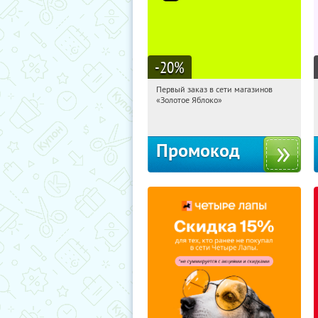
-20
%
Первый заказ в сети магазинов
11:09:15
Получи первым!
«Золотое Яблоко»
Россия
Промокод