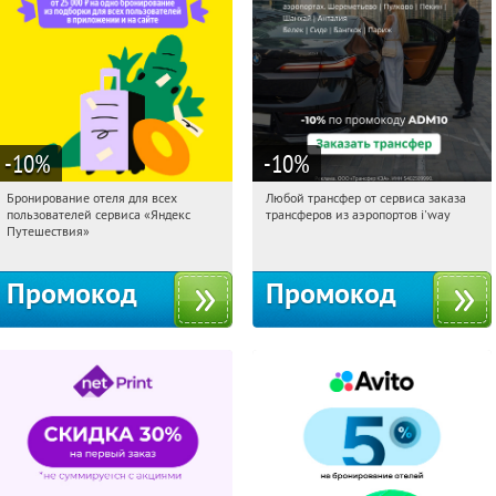
-10
%
-10
%
Бронирование отеля для всех
Любой трансфер от сервиса заказа
11:09:15
Получи первым!
11:09:15
Получи первым!
пользователей сервиса «Яндекс
трансферов из аэропортов i'way
Россия
Россия
Путешествия»
Промокод
Промокод