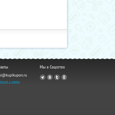
такты
Мы в Соцсетях
si@kupikupon.ru
аться с нами