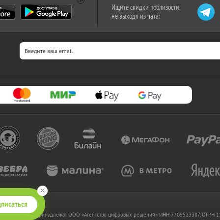
Ищите скидки поблизости,
не выходя из чата:
писаться
 www.kupikupon.ru принадлежат OOO «Агентство цифровых решений» ИНН 7705523387, ОГРН