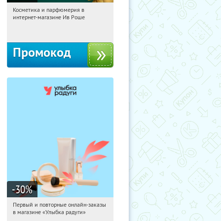
Косметика и парфюмерия в
11:09:15
Получили:
2
интернет-магазине Ив Роше
Россия
Промокод
-30
%
Первый и повторные онлайн-заказы
11:09:15
Получили:
2
в магазине «Улыбка радуги»
Россия