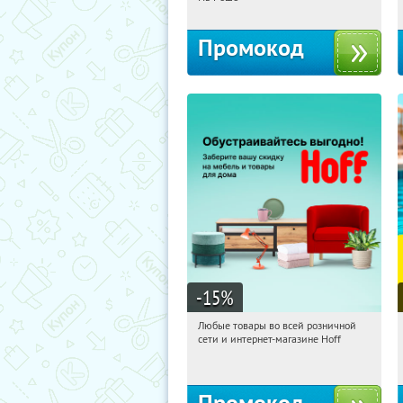
Промокод
-15
%
Любые товары во всей розничной
11:09:15
Получили:
83
сети и интернет-магазине Hoff
Москва, 1-й Волоколамский проезд,
10с1