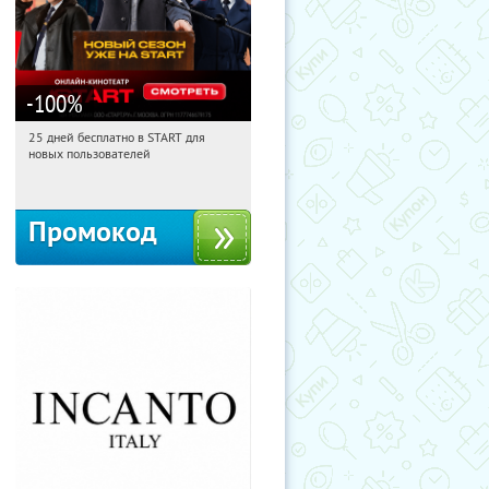
-100
%
25 дней бесплатно в START для
11:09:15
Получи первым!
новых пользователей
Россия
Промокод