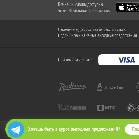
Все наши купоны доступны
через Мобильное Приложение:
Сэкономьте до 90% при любых покупках
Подпишитесь на самые выгодные предложения
Принимаем к оплате:
Под
Хочешь быть в курсе выгодных предложений?
2010-2026 © КупиКупон. Все права защищены.
Все права на товарный знак "КупиКупон" и на сайт