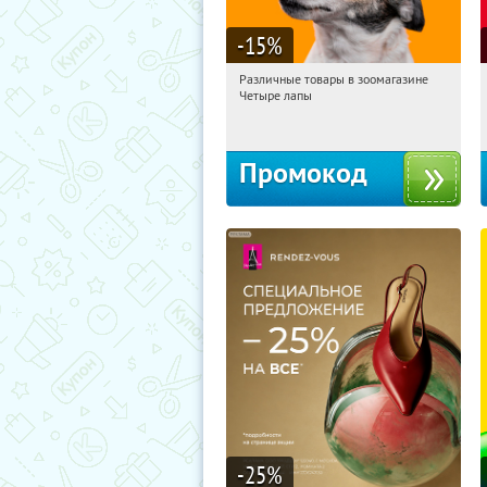
-15
%
Различные товары в зоомагазине
11:09:15
Получи первым!
Четыре лапы
Россия
Промокод
-25
%