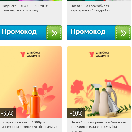
Подписка RUTUBE + PREMIER:
Поездки на автомобилях
11:09:15
Получили:
3
11:09:15
Получи первым!
фильмы, сериалы и шоу
каршеринга «Ситидрайв»
Россия
Россия
Промокод
Промокод
-35
%
-10
%
3 первых заказа от 1000р. в
Первый и повторные онлайн-заказы
11:09:15
Получили:
12
11:09:15
Получили:
1
интернет-магазине «Улыбка радуги»
от 1500р. в магазине «Улыбка
Россия
Россия
радуги»