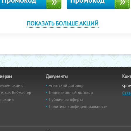
Промокод
Промокод
ПОКАЗАТЬ БОЛЬШЕ АКЦИЙ
тнёрам
Документы
Кон
елаем акцию!
Агентский договор
spro
е, как Вебмастер
Лицензионный договор
Связ
е акции
Публичная оферта
Политика конфиденциальности