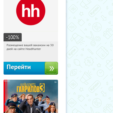
-100
%
Размещение вашей вакансии на 30
11:09:15
Получили:
3
дней на сайте HeadHunter
Россия
Перейти