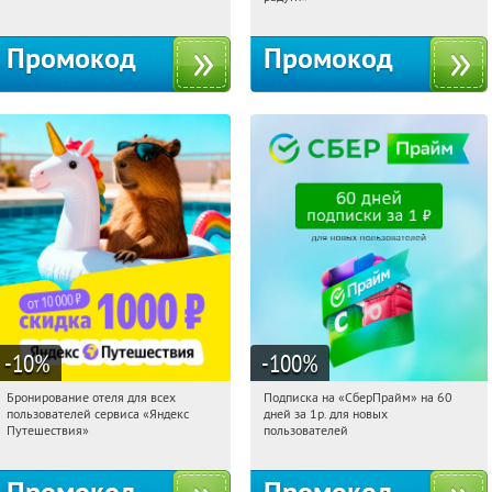
Промокод
Промокод
-10
%
-100
%
Бронирование отеля для всех
Подписка на «СберПрайм» на 60
11:09:15
Получили:
7
11:09:15
Получили:
10
пользователей сервиса «Яндекс
дней за 1р. для новых
Россия
Россия
Путешествия»
пользователей