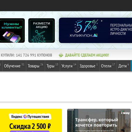
КУПИЛИ:
141 726 991
КУПОНОВ
ДАВАЙТЕ СДЕЛАЕМ АКЦИЮ!
1
31
26
13
14
1
17
6
Обучение
Товары
Туры
Услуги
Здоровье
Отели
Дети