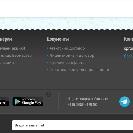
тнёрам
Документы
Кон
елаем акцию!
Агентский договор
spro
е, как Вебмастер
Лицензионный договор
Связ
е акции
Публичная оферта
Политика конфиденциальности
Ищите скидки поблизости,
не выходя из чата: