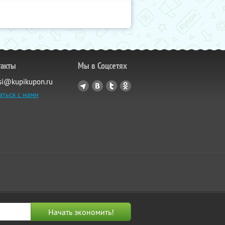
такты
Мы в Соцсетях
si@kupikupon.ru
аться с нами