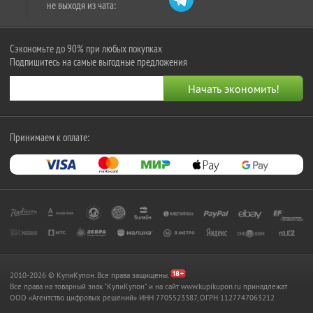
не выходя из чата:
Сэкономьте до 90% при любых покупках
Подпишитесь на самые выгодные предложения
Принимаем к оплате:
2010-2026 © КупиКупон. Все права защищены.
Все права на товарный знак "КупиКупон" и на сайт www.kupikupon.ru принадлежат
OOO «Агентство цифровых решений» ИНН 7705523387, ОГРН 1127747063212