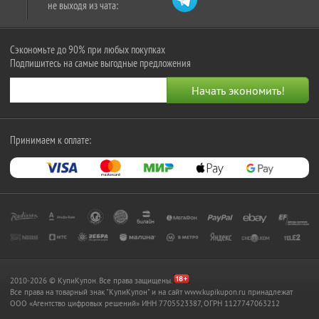
не выходя из чата:
Сэкономьте до 90% при любых покупках
Подпишитесь на самые выгодные предложения
Принимаем к оплате:
2010-2026 © КупиКупон. Все права защищены.
Все права на товарный знак "КупиКупон" и на сайт www.kupikupon.ru принадлежат
OOO «Агентство цифровых решений» ИНН 7705523387, ОГРН 1127747063212