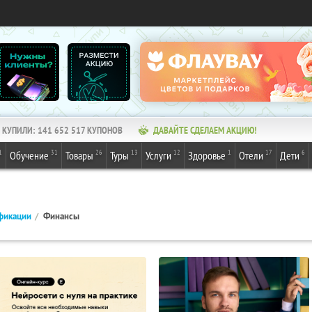
КУПИЛИ:
141 652 517
КУПОНОВ
ДАВАЙТЕ СДЕЛАЕМ АКЦИЮ!
1
31
26
13
12
1
17
6
Обучение
Товары
Туры
Услуги
Здоровье
Отели
Дети
фикации
Финансы