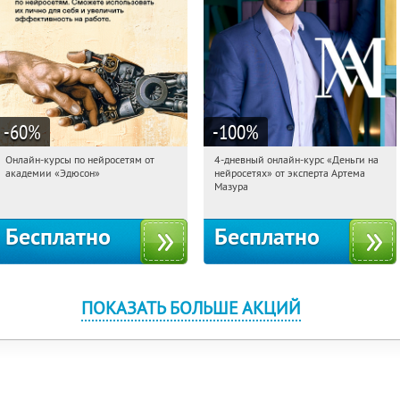
-60
%
-100
%
Онлайн-курсы по нейросетям от
4-дневный онлайн-курс «Деньги на
01:13:10
Получили:
6
01:13:10
Получили:
191
академии «Эдюсон»
нейросетях» от эксперта Артема
Москва
Россия
Мазура
Бесплатно
Бесплатно
ПОКАЗАТЬ БОЛЬШЕ АКЦИЙ