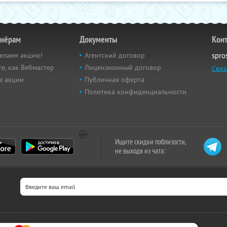
тнёрам
Документы
Кон
елаем акцию!
Агентский договор
spro
е, как Вебмастер
Лицензионный договор
Связ
е акции
Публичная оферта
Политика конфиденциальности
Ищите скидки поблизости,
не выходя из чата: