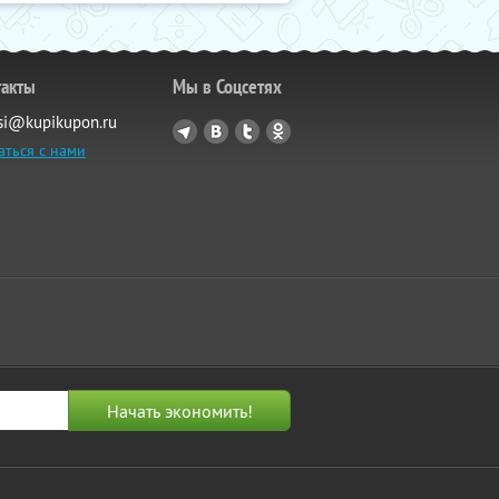
такты
Мы в Соцсетях
si@kupikupon.ru
аться с нами