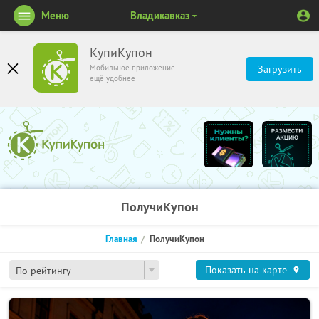
Меню
Владикавказ
КупиКупон
Мобильное приложение
Загрузить
ещё удобнее
ПолучиКупон
Главная
ПолучиКупон
Показать на карте
По рейтингу