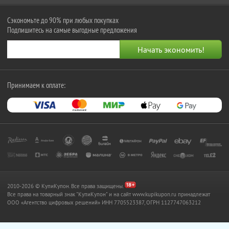
Сэкономьте до 90% при любых покупках
Подпишитесь на самые выгодные предложения
Принимаем к оплате:
2010-2026 © КупиКупон. Все права защищены.
Все права на товарный знак "КупиКупон" и на сайт www.kupikupon.ru принадлежат
OOO «Агентство цифровых решений» ИНН 7705523387, ОГРН 1127747063212