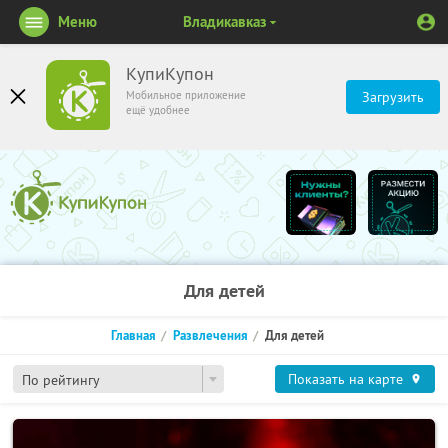
Меню
Владикавказ
КупиКупон
Мобильное приложение
Загрузить
ещё удобнее
Для детей
Главная
Развлечения
Для детей
Показать на карте
По рейтингу