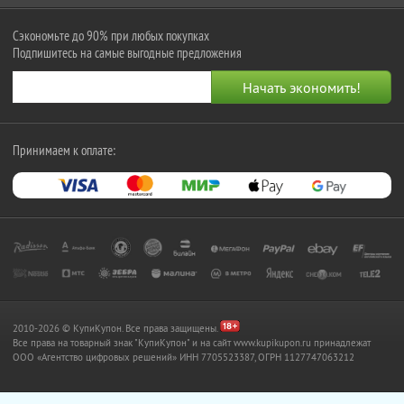
Сэкономьте до 90% при любых покупках
Подпишитесь на самые выгодные предложения
Принимаем к оплате:
2010-2026 © КупиКупон. Все права защищены.
Все права на товарный знак "КупиКупон" и на сайт www.kupikupon.ru принадлежат
OOO «Агентство цифровых решений» ИНН 7705523387, ОГРН 1127747063212