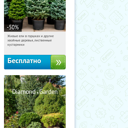
-50
%
Живые ели в горшках и другие
15:27:40
Получили:
53
хвойные деревья, лиственные
Московская обл., г. Химки,
кустарники
территориальное управление
Кутузовское
Бесплатно