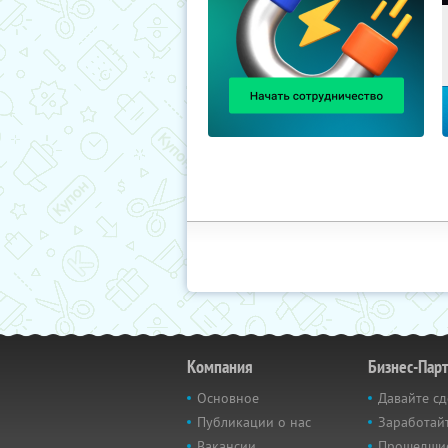
Компания
Бизнес-Пар
Основное
Давайте сд
Публикации о нас
Заработайт
Вакансии
Прошедши