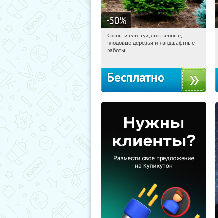
-50
%
Сосны и ели, туи, лиственные,
15:27:40
Получили:
31
плодовые деревья и ландшафтные
Московская обл., г. Химки,
работы
территориальное управление
Кутузовское
Бесплатно