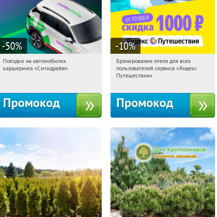
-50
%
-10
%
Поездки на автомобилях
Бронирование отеля для всех
15:27:40
Получи первым!
15:27:40
Получили:
7
каршеринга «Ситидрайв»
пользователей сервиса «Яндекс
Россия
Россия
Путешествия»
Промокод
Промокод