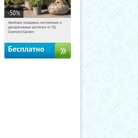
-50
%
Хвойные, плодовые, лиственные и
15:27:40
Получили:
15
декоративные растения от ТД
Выставочная
Угрешская
Diamond Garden
Бесплатно