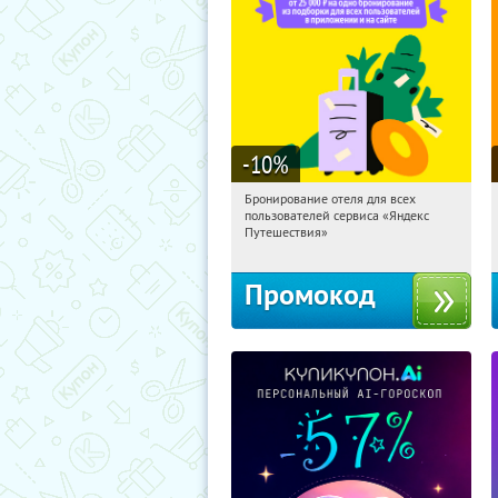
-10
%
Бронирование отеля для всех
15:27:40
Получи первым!
пользователей сервиса «Яндекс
Россия
Путешествия»
Промокод