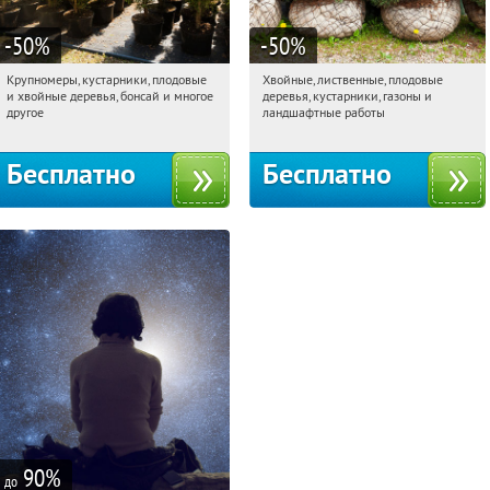
-50
%
-50
%
Крупномеры, кустарники, плодовые
Хвойные, лиственные, плодовые
15:27:40
Получили:
28
15:27:40
Получили:
15
и хвойные деревья, бонсай и многое
деревья, кустарники, газоны и
Павелецкая
Угрешская
Москва, Рябиновая улица, 17
другое
ландшафтные работы
Бесплатно
Бесплатно
90
%
до