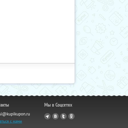
такты
Мы в Соцсетях
si@kupikupon.ru
аться с нами