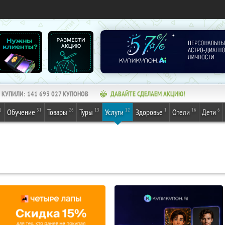
КУПИЛИ:
141 693 027
КУПОНОВ
ДАВАЙТЕ СДЕЛАЕМ АКЦИЮ!
1
31
26
13
12
1
16
6
Обучение
Товары
Туры
Услуги
Здоровье
Отели
Дети