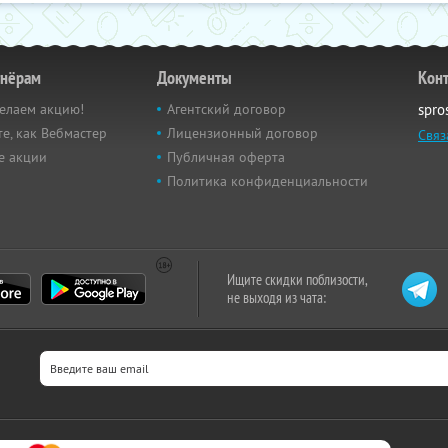
тнёрам
Документы
Кон
елаем акцию!
Агентский договор
spro
е, как Вебмастер
Лицензионный договор
Связ
е акции
Публичная оферта
Политика конфиденциальности
Ищите скидки поблизости,
не выходя из чата: