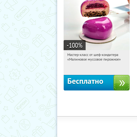
-100
%
Мастер-класс от шеф-кондитера
20:48:44
Получили:
57
«Малиновое муссовое пирожное»
Россия
Бесплатно