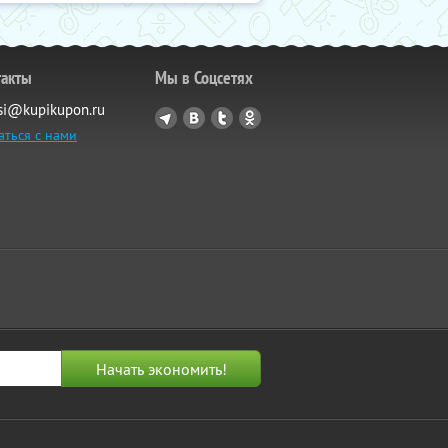
такты
Мы в Соцсетях
si@kupikupon.ru
аться с нами