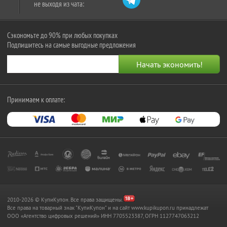
не выходя из чата:
Сэкономьте до 90% при любых покупках
Подпишитесь на самые выгодные предложения
Принимаем к оплате:
2010-2026 © КупиКупон. Все права защищены.
Все права на товарный знак "КупиКупон" и на сайт www.kupikupon.ru принадлежат
OOO «Агентство цифровых решений» ИНН 7705523387, ОГРН 1127747063212