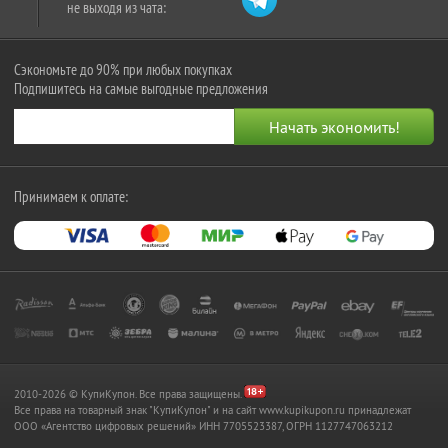
не выходя из чата:
Сэкономьте до 90% при любых покупках
Подпишитесь на самые выгодные предложения
Принимаем к оплате:
2010-2026 © КупиКупон. Все права защищены.
Все права на товарный знак "КупиКупон" и на сайт www.kupikupon.ru принадлежат
OOO «Агентство цифровых решений» ИНН 7705523387, ОГРН 1127747063212