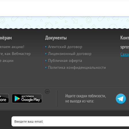
тнёрам
Документы
Кон
елаем акцию!
Агентский договор
spro
е, как Вебмастер
Лицензионный договор
Связ
е акции
Публичная оферта
Политика конфиденциальности
Ищите скидки поблизости,
не выходя из чата: