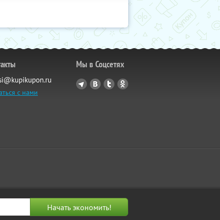
такты
Мы в Соцсетях
si@kupikupon.ru
аться с нами