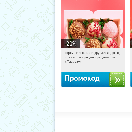
-20
%
Торты, пирожные и другие сладости,
19:53:03
Получили:
6
а также товары для праздника на
Россия
«Флаувау»
Промокод