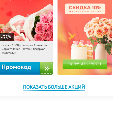
-33
%
Скидка 1000р. на первый заказ на
19:53:03
Получили:
18
маркетплейсе цветов и подарков
Россия
«Флаувау»
Промокод
ПОКАЗАТЬ БОЛЬШЕ АКЦИЙ