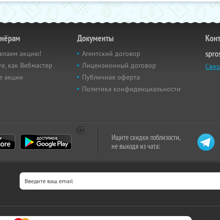
тнёрам
Документы
Кон
елаем акцию!
Агентский договор
spro
е, как Вебмастер
Лицензионный договор
Связ
е акции
Публичная оферта
Политика конфиденциальности
Ищите скидки поблизости,
не выходя из чата: