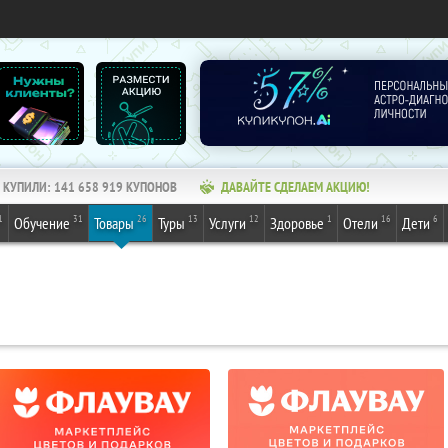
КУПИЛИ:
141 658 919
КУПОНОВ
ДАВАЙТЕ СДЕЛАЕМ АКЦИЮ!
1
31
26
13
12
1
16
6
Обучение
Товары
Туры
Услуги
Здоровье
Отели
Дети