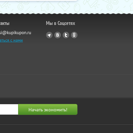
такты
Мы в Соцсетях
si@kupikupon.ru
аться с нами