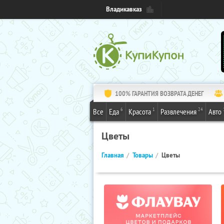
Владикавказ
100% ГАРАНТИЯ ВОЗВРАТА ДЕНЕГ
6
1
24
Все
Еда
Красота
Развлечения
Авто
Цветы
Главная
Товары
Цветы