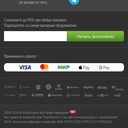
не выходя из чата:
Сэкономьте до 90% при любых покупках
Подпишитесь на самые выгодные предложения
Принимаем к оплате:
2010-2026 © КупиКупон. Все права защищены.
Все права на товарный знак "КупиКупон" и на сайт www.kupikupon.ru принадлежат
OOO «Агентство цифровых решений» ИНН 7705523387, ОГРН 1127747063212