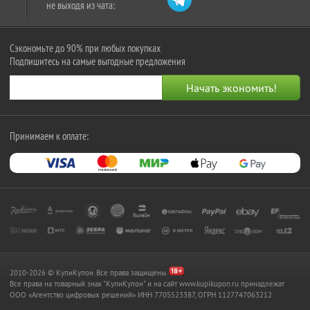
не выходя из чата:
Сэкономьте до 90% при любых покупках
Подпишитесь на самые выгодные предложения
Принимаем к оплате:
2010-2026 © КупиКупон. Все права защищены.
Все права на товарный знак "КупиКупон" и на сайт www.kupikupon.ru принадлежат
OOO «Агентство цифровых решений» ИНН 7705523387, ОГРН 1127747063212