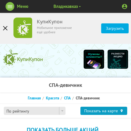
Меню
Владикавказ
КупиКупон
Мобильное приложение
Загрузить
ещё удобнее
СПА-девичник
Главная
Красота
СПА
СПА-девичник
Показать на карте
По рейтингу
ПОКАЗАТЬ БОЛЬШЕ АКЦИЙ