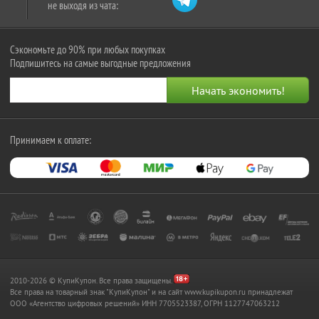
не выходя из чата:
Сэкономьте до 90% при любых покупках
Подпишитесь на самые выгодные предложения
Принимаем к оплате:
2010-2026 © КупиКупон. Все права защищены.
Все права на товарный знак "КупиКупон" и на сайт www.kupikupon.ru принадлежат
OOO «Агентство цифровых решений» ИНН 7705523387, ОГРН 1127747063212