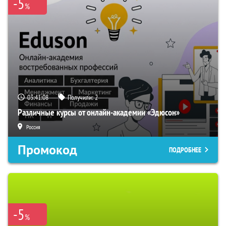
-5
%
03:41:07
Получили:
2
Различные курсы от онлайн-академии «Эдюсон»
Россия
Промокод
ПОДРОБНЕЕ
-5
%