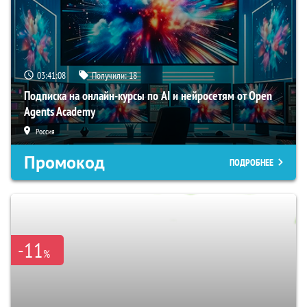
03:41:07
Получили:
18
Подписка на онлайн-курсы по AI и нейросетям от Open
Agents Academy
Россия
Промокод
ПОДРОБНЕЕ
-11
%