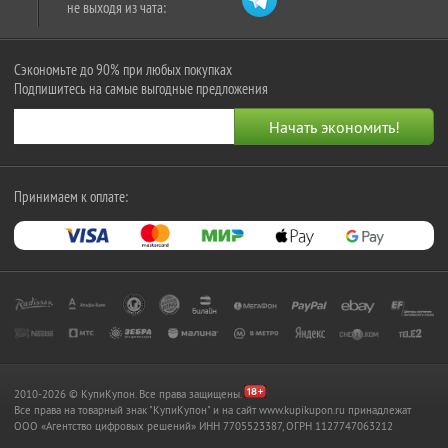
не выходя из чата:
Сэкономьте до 90% при любых покупках
Подпишитесь на самые выгодные предложения
Принимаем к оплате:
2010-2026 © КупиКупон. Все права защищены.
Все права на товарный знак "КупиКупон" и на сайт www.kupikupon.ru принадлежат
OOO «Агентство цифровых решений» ИНН 7705523387, ОГРН 1127747063212