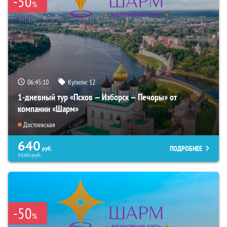
-50
%
06:45:09
Купили:
12
1-дневный тур «Псков — Изборск — Печоры» от
компании «Шарм»
Достоевская
640
ПОДРОБНЕЕ
руб.
5100
руб.
-50
%