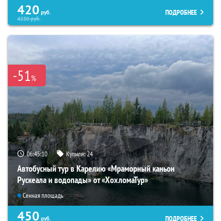
420
ПОДРОБНЕЕ
руб.
4230
руб.
-51
%
06:45:09
Купили:
24
Автобусный тур в Карелию «Мраморный каньон
Рускеала и водопады» от «ХохломаТур»
Сенная площадь
450
ПОДРОБНЕЕ
руб.