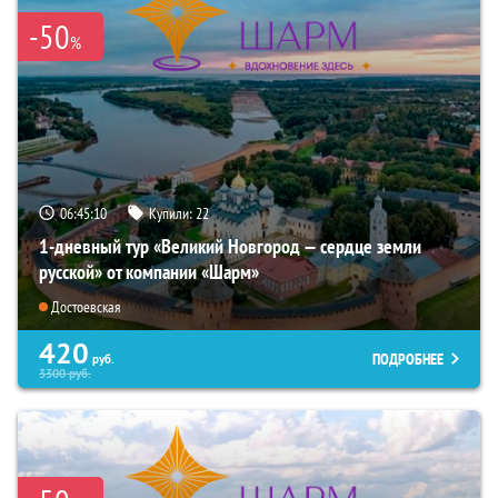
-50
%
06:45:09
Купили:
22
1-дневный тур «Великий Новгород — сердце земли
русской» от компании «Шарм»
Достоевская
420
ПОДРОБНЕЕ
руб.
3300
руб.