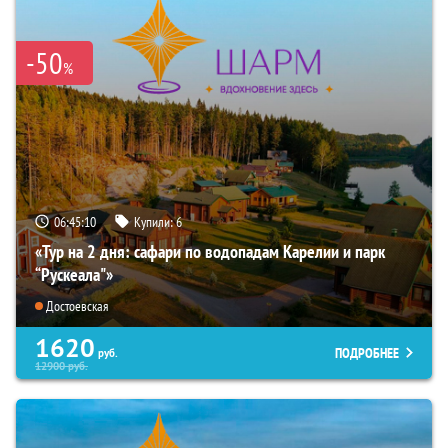
-50
%
06:45:09
Купили:
6
«Тур на 2 дня: сафари по водопадам Карелии и парк
“Рускеала"»
Достоевская
1620
ПОДРОБНЕЕ
руб.
12900
руб.