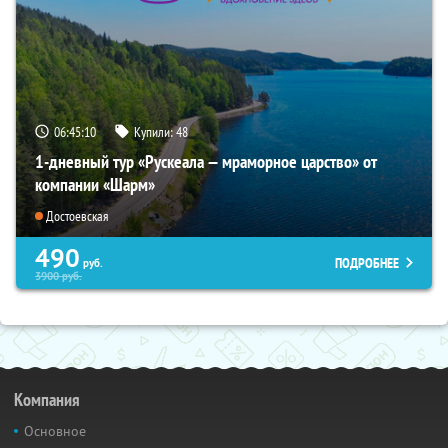
06:45:09
Купили:
48
1-дневный тур «Рускеала — мраморное царство» от
компании «Шарм»
Достоевская
490
ПОДРОБНЕЕ
руб.
3900
руб.
Компания
Основное