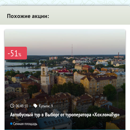
Похожие акции:
-51
%
06:45:09
Купили:
9
Автобусный тур в Выборг от туроператора «ХохломаТур»
Сенная площадь