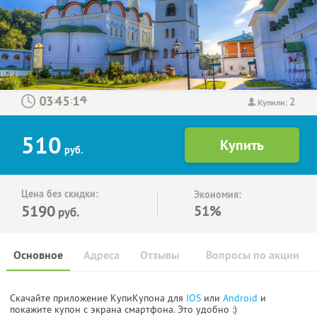
2
:
:
Купили:
510
руб.
Цена без скидки:
Экономия:
5190
51%
руб.
Основное
Адреса
Отзывы
Вопросы по акции
Скачайте приложение КупиКупона для
IOS
или
Android
и
покажите купон с экрана смартфона. Это удобно :)