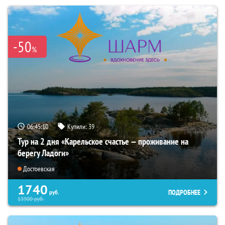
-50
%
06:45:09
Купили:
39
Тур на 2 дня «Карельское счастье — проживание на
берегу Ладоги»
Достоевская
1740
ПОДРОБНЕЕ
руб.
13900
руб.