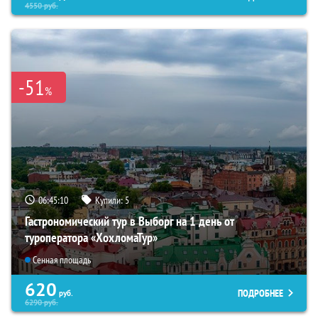
4550
руб.
-51
%
06:45:09
Купили:
5
Гастрономический тур в Выборг на 1 день от
туроператора «ХохломаТур»
Сенная площадь
620
ПОДРОБНЕЕ
руб.
6290
руб.