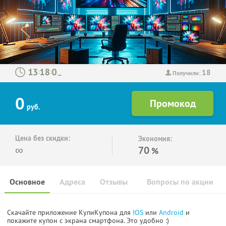
18
:
:
Получили:
0
руб.
Цена без скидки:
Экономия:
∞
70
%
Основное
Адреса
Отзывы
Вопросы по акции
Скачайте приложение КупиКупона для
IOS
или
Android
и
покажите купон с экрана смартфона. Это удобно :)