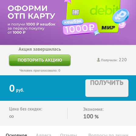
Акция завершилась
220
ПОВТОРИТЬ АКЦИЮ
Получили:
Человек проголосовало: 0
ПОЛУЧИТЬ
0
руб.
Цена без скидки:
Экономия:
∞
100
%
Основное
Адреса
Отзывы
Вопросы по акции