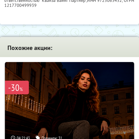
ответственностью "Кванза Баинг Партнер",
ИНН 9725063452
, ОГРН
1217700499939
Похожие акции:
-30
%
04:21:42
Получили:
31