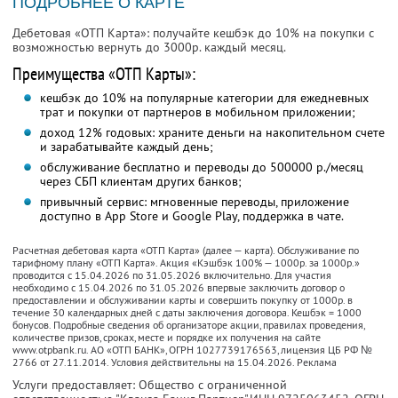
ПОДРОБНЕЕ О КАРТЕ
Дебетовая «ОТП Карта»: получайте кешбэк до 10% на покупки с
возможностью вернуть до 3000р. каждый месяц.
Преимущества «ОТП Карты»:
кешбэк до 10% на популярные категории для ежедневных
трат и покупки от партнеров в мобильном приложении;
доход 12% годовых: храните деньги на накопительном счете
и зарабатывайте каждый день;
обслуживание бесплатно и переводы до 500000 р./месяц
через СБП клиентам других банков;
привычный сервис: мгновенные переводы, приложение
доступно в App Store и Google Play, поддержка в чате.
Расчетная дебетовая карта «ОТП Карта» (далее — карта). Обслуживание по
тарифному плану «ОТП Карта». Акция «Кэшбэк 100% — 1000р. за 1000р.»
проводится с 15.04.2026 по 31.05.2026 включительно. Для участия
необходимо с 15.04.2026 по 31.05.2026 впервые заключить договор о
предоставлении и обслуживании карты и совершить покупку от 1000р. в
течение 30 календарных дней с даты заключения договора. Кешбэк = 1000
бонусов. Подробные сведения об организаторе акции, правилах проведения,
количестве призов, сроках, месте и порядке их получения на сайте
www.otpbank.ru. АО «ОТП БАНК», ОГРН 1027739176563, лицензия ЦБ РФ №
2766 от 27.11.2014. Условия действительны на 15.04.2026. Реклама
Услуги предоставляет: Общество с ограниченной