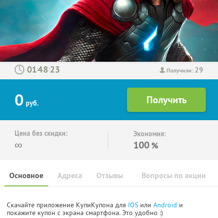
29
:
:
Получили:
0
руб.
Цена без скидки:
Экономия:
∞
100
%
Основное
Адреса
Отзывы
Вопросы по акции
Скачайте приложение КупиКупона для
IOS
или
Android
и
покажите купон с экрана смартфона. Это удобно :)