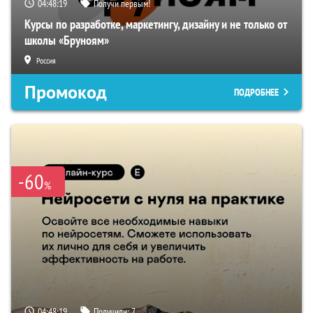
04:48:18
Получи первым!
Курсы по разработке, маркетингу, дизайну и не только от
школы «Бруноям»
Россия
Промокод
ПОДРОБНЕЕ
-60
%
04:48:18
Получили:
7