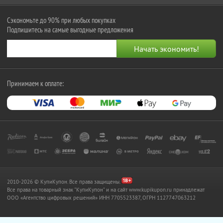
Сэкономьте до 90% при любых покупках
Подпишитесь на самые выгодные предложения
Принимаем к оплате:
2010-2026 © КупиКупон. Все права защищены.
Все права на товарный знак "КупиКупон" и на сайт www.kupikupon.ru принадлежат
OOO «Агентство цифровых решений» ИНН 7705523387, ОГРН 1127747063212