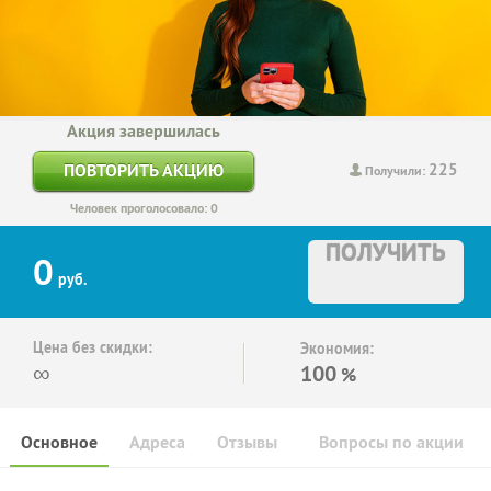
Акция завершилась
225
ПОВТОРИТЬ АКЦИЮ
Получили:
Человек проголосовало: 0
ПОЛУЧИТЬ
0
руб.
Цена без скидки:
Экономия:
∞
100
%
Основное
Адреса
Отзывы
Вопросы по акции