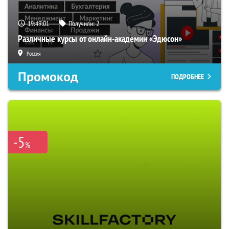
19:49:00
Получили:
2
Различные курсы от онлайн-академии «Эдюсон»
Россия
Промокод
ПОДРОБНЕЕ
-5
%