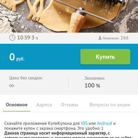
266
:
:
Получили:
0
руб.
Цена без скидки:
Экономия:
∞
100
%
Основное
Адреса
Отзывы
Вопросы по акции
Скачайте приложение КупиКупона для
IOS
или
Android
и
покажите купон с экрана смартфона. Это удобно :)
Данная страница носит информационный характер, с