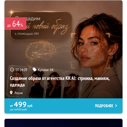
64
%
до
10:24:08
Купили:
64
Создание образа от агентства KK AI: стрижка, макияж,
одежда
Россия
499
ПОДРОБНЕЕ
от
руб.
до
6400
руб.