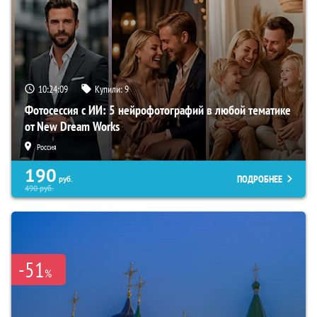
10:24:08
Купили:
9
Фотосессия с ИИ: 5 нейрофотографий в любой тематике
от New Dream Works
Россия
190
ПОДРОБНЕЕ
руб.
490
руб.
-51
%