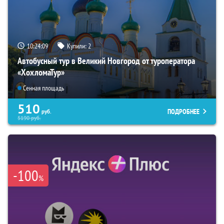
10:24:08
Купили:
2
Автобусный тур в Великий Новгород от туроператора
«ХохломаТур»
Сенная площадь
510
ПОДРОБНЕЕ
руб.
5190
руб.
-100
%