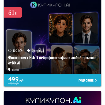
-61
%
10:24:08
Купили:
81
Фотосессия с ИИ: 3 нейрофотографии в любой тематике
от KK AI
Россия
499
ПОДРОБНЕЕ
руб.
1290
руб.