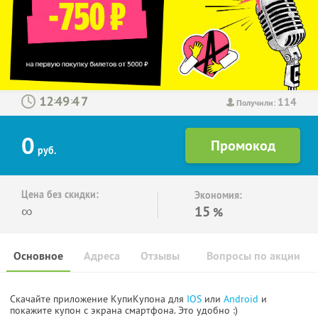
114
:
:
Получили:
0
руб.
Цена без скидки:
Экономия:
∞
15
%
Основное
Адреса
Отзывы
Вопросы по акции
Скачайте приложение КупиКупона для
IOS
или
Android
и
покажите купон с экрана смартфона. Это удобно :)