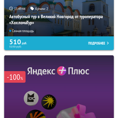
15:49:43
Купили:
2
Автобусный тур в Великий Новгород от туроператора
«ХохломаТур»
Сенная площадь
510
ПОДРОБНЕЕ
руб.
5190
руб.
-100
%