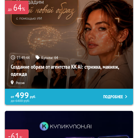
64
%
до
15:49:43
Купили:
64
Создание образа от агентства KK AI: стрижка, макияж,
одежда
Россия
499
ПОДРОБНЕЕ
от
руб.
до
6400
руб.
-61
%