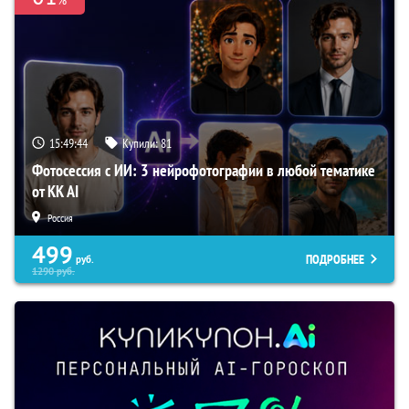
15:49:43
Купили:
81
Фотосессия с ИИ: 3 нейрофотографии в любой тематике
от KK AI
Россия
499
ПОДРОБНЕЕ
руб.
1290
руб.