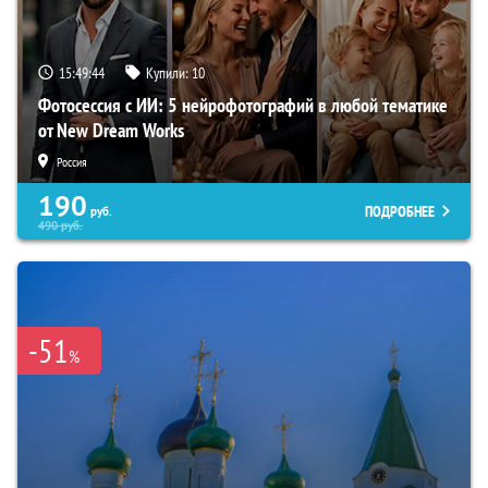
15:49:43
Купили:
10
Фотосессия с ИИ: 5 нейрофотографий в любой тематике
от New Dream Works
Россия
190
ПОДРОБНЕЕ
руб.
490
руб.
-51
%