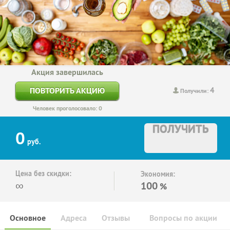
Акция завершилась
4
ПОВТОРИТЬ АКЦИЮ
Получили:
Человек проголосовало: 0
ПОЛУЧИТЬ
0
руб.
Цена без скидки:
Экономия:
∞
100
%
Основное
Адреса
Отзывы
Вопросы по акции