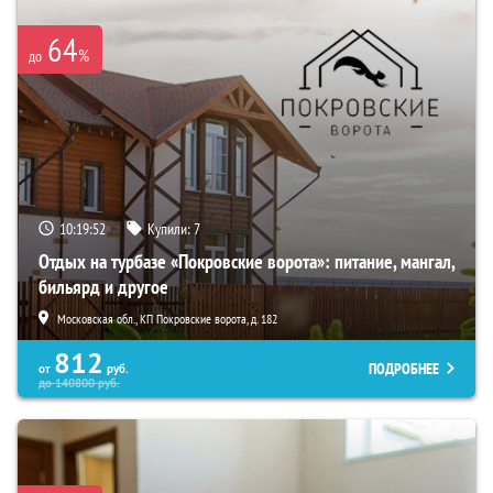
64
%
до
10:19:50
Купили:
7
Отдых на турбазе «Покровские ворота»: питание, мангал,
бильярд и другое
Московская обл., КП Покровские ворота, д. 182
812
ПОДРОБНЕЕ
от
руб.
до
140800
руб.