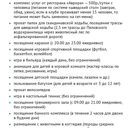
комплекс услуг от ресторана «Аврора» — 500р./сутки с
человека (питание по системе «шведский стол» (завтрак,
обед, ужин), если в клубе проживает менее 15 человек, то
питание может быть заменено на сет-меню)
прокат палок для скандинавской ходьбы, посещение трассы
для шведской ходьбы (2,5 км трассы до Пяловского
водохранилища через живописный лес по
асфальтированной дороге)
посещение караоке (с 20.00 до 23.00 ежедневно)
посещение игровой спортивной площадки (футбол,
баскетбол, волейбол)
игра в бильярд (каждый день, без ограничений)
анимация для детей в игровой комнате (мастер-классы по
лепке, рисованию, игры)
посещение детской площадки (качели, лазалки и др.)
пользование батутом (для детей в возрасте от 3 до 12 лет)
прокат велосипедов
игра в настольный теннис (без ограничений)
посещение тренажерного зала (с 09.00 до 21.00 ежедневно,
без ограничений)
посещение банного комплекса (в течение 2 часов для двоих
в будние дни)
размещение с животными в коттедже (породы средних