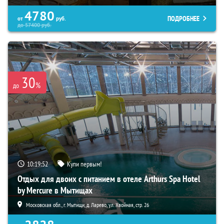
4780
ПОДРОБНЕЕ
от
руб.
до
57400
руб.
30
%
до
10:19:50
Купи первым!
Отдых для двоих с питанием в отеле Arthurs Spa Hotel
by Mercure в Мытищах
Московская обл., г. Мытищи, д. Ларево, ул. Хвойная, стр. 26