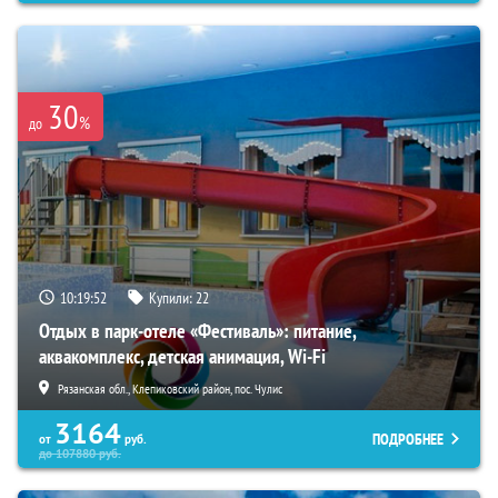
30
%
до
10:19:50
Купили:
22
Отдых в парк-отеле «Фестиваль»: питание,
аквакомплекс, детская анимация, Wi-Fi
Рязанская обл., Клепиковский район, пос. Чулис
3164
ПОДРОБНЕЕ
от
руб.
до
107880
руб.