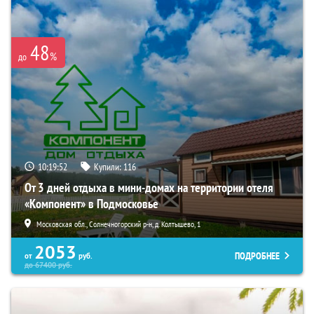
48
%
до
10:19:50
Купили:
116
От 3 дней отдыха в мини-домах на территории отеля
«Компонент» в Подмосковье
Московская обл., Солнечногорский р-н, д. Колтышево, 1
2053
ПОДРОБНЕЕ
от
руб.
до
67400
руб.