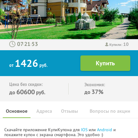
10
:
:
Купили:
1426
от
руб.
Цена без скидки:
Экономия:
60600
37%
до
до
руб.
Основное
Адреса
Отзывы
Вопросы по акции
Скачайте приложение КупиКупона для
IOS
или
Android
и
покажите купон с экрана смартфона. Это удобно :)