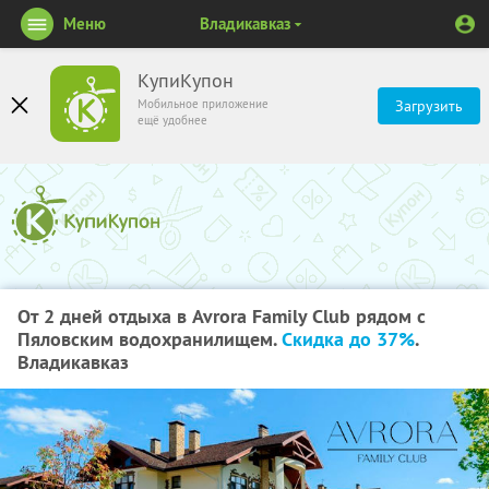
Меню
Владикавказ
КупиКупон
Мобильное приложение
Загрузить
ещё удобнее
От 2 дней отдыха в Avrora Family Club рядом с
Пяловским водохранилищем.
Скидка до 37%
.
Владикавказ