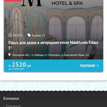
10:19:50
Купили:
13
Отдых для двоих в загородном отеле Malakhovka Palace
5*
Московская обл., г. о. Люберцы, пгт Малаховка, ул. Красковский Обрыв, 7к1
2520
ПОДРОБНЕЕ
от
руб.
до
57000
руб.
Компания
Основное