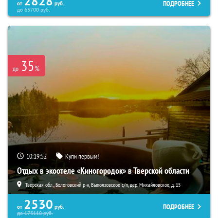
2828
ПОДРОБНЕЕ
от
руб.
до
65700
руб.
35
%
до
10:19:50
Купи первым!
Отдых в экоотеле «Киногородок» в Тверской области
Тверская обл., Бологовский р-н, Выползовское с/п, дер. Михайловское, д. 15
2530
ПОДРОБНЕЕ
от
руб.
до
173110
руб.