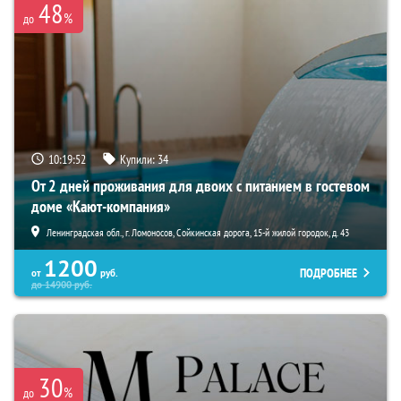
48
%
до
10:19:50
Купили:
34
От 2 дней проживания для двоих с питанием в гостевом
доме «Кают-компания»
Ленинградская обл., г. Ломоносов, Сойкинская дорога, 15-й жилой городок, д. 43
1200
ПОДРОБНЕЕ
от
руб.
до
14900
руб.
30
%
до