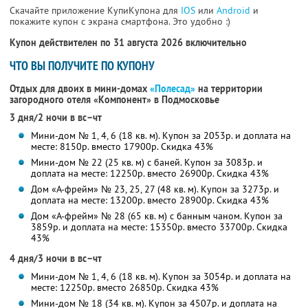
Скачайте приложение КупиКупона для
IOS
или
Android
и
покажите купон с экрана смартфона. Это удобно :)
Купон действителен по 31 августа 2026 включительно
ЧТО ВЫ ПОЛУЧИТЕ ПО КУПОНУ
Отдых для двоих в мини-домах
«Полесад»
на территории
загородного отеля «Компонент» в Подмосковье
3 дня/2 ночи в вс–чт
Мини-дом № 1, 4, 6 (18 кв. м). Купон за 2053р. и доплата на
месте: 8150р. вместо 17900р. Скидка 43%
Мини-дом № 22 (25 кв. м) с баней. Купон за 3083р. и
доплата на месте: 12250р. вместо 26900р. Скидка 43%
Дом «А-фрейм» № 23, 25, 27 (48 кв. м). Купон за 3273р. и
доплата на месте: 13200р. вместо 28900р. Скидка 43%
Дом «А-фрейм» № 28 (65 кв. м) с банным чаном. Купон за
3859р. и доплата на месте: 15350р. вместо 33700р. Скидка
43%
4 дня/3 ночи в вс–чт
Мини-дом № 1, 4, 6 (18 кв. м). Купон за 3054р. и доплата на
месте: 12250р. вместо 26850р. Скидка 43%
Мини-дом № 18 (34 кв. м). Купон за 4507р. и доплата на