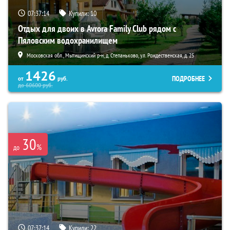
07:37:13
Купили:
10
Отдых для двоих в Avrora Family Club рядом с
Пяловским водохранилищем
Московская обл., Мытищинский р-н, д. Степаньково, ул. Рождественская, д. 25
1426
ПОДРОБНЕЕ
от
руб.
до
60600
руб.
30
%
до
07:37:13
Купили:
22