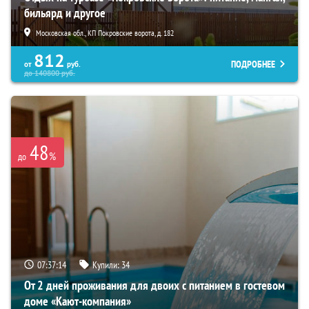
бильярд и другое
Московская обл., КП Покровские ворота, д. 182
812
ПОДРОБНЕЕ
от
руб.
до
140800
руб.
48
%
до
07:37:13
Купили:
34
От 2 дней проживания для двоих с питанием в гостевом
доме «Кают-компания»