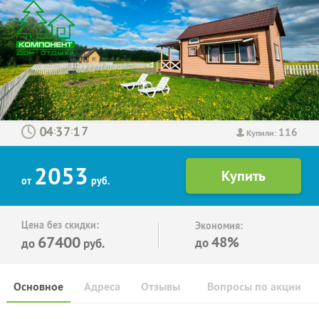
116
:
:
Купили:
2053
от
руб.
Цена без скидки:
Экономия:
67400
48%
до
до
руб.
Основное
Адреса
Отзывы
Вопросы по акции