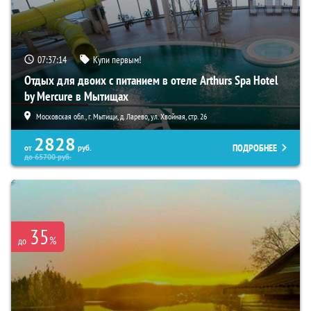
07:37:13
Купи первым!
Отдых для двоих с питанием в отеле Arthurs Spa Hotel
by Mercure в Мытищах
Московская обл., г. Мытищи, д. Ларево, ул. Хвойная, стр. 26
2828
ПОДРОБНЕЕ
от
руб.
до
65700
руб.
35
%
до