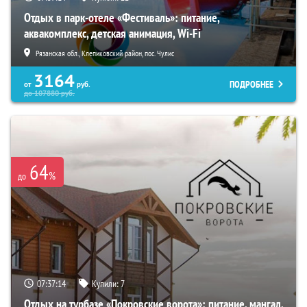
Отдых в парк-отеле «Фестиваль»: питание,
аквакомплекс, детская анимация, Wi-Fi
Рязанская обл., Клепиковский район, пос. Чулис
3164
ПОДРОБНЕЕ
от
руб.
до
107880
руб.
64
%
до
07:37:13
Купили:
7
Отдых на турбазе «Покровские ворота»: питание, мангал,