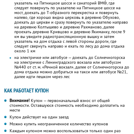
указатель на Пятницкое шоссе и санаторий ВМФ, где
следует повернуть по указателю на Пятницкое шоссе на
мост, доехать до Т-образного перекрестка и повернуть
налево, где хорошо видна церковь в деревню Обухово,
доехать до церкви и сразу повернуть по указателю направо
на деревню Колтышево и деревню Рахманово, далее
проехать деревню Кривцово и деревню Якиманку, после 9
км вы увидите радиотрансляционную вышку и затем
указатель на дом отдыха с левой стороны дороги, где
следует свернуть направо и ехать по лесу до дома отдыха
около 1 км
на электричке или автобусе — доехать до Солнечногорска
на электричке с Ленинградского вокзала или автобусом
№440 от ст. м. «Речной вокзал», далее от Солнечногорска до
дома отдыха можно добраться на такси или автобусе №21,
далее идти пешком через лес
КАК РАБОТАЕТ КУПОН
Внимание!
Купон — первоначальный взнос от общей
стоимости. Оставшуюся стоимость необходимо доплатить на
месте
Купон действует на один заезд
Можно купить неограниченное количество купонов
Каждым купоном можно воспользоваться только один раз