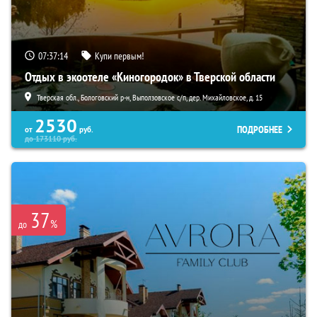
07:37:13
Купи первым!
Отдых в экоотеле «Киногородок» в Тверской области
Тверская обл., Бологовский р-н, Выползовское с/п, дер. Михайловское, д. 15
2530
ПОДРОБНЕЕ
от
руб.
до
173110
руб.
37
%
до