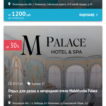
Ленинградская обл., г. Ломоносов, Сойкинская дорога, 15-й жилой городок, д. 43
1200
ПОДРОБНЕЕ
от
руб.
до
14900
руб.
30
%
до
07:37:13
Купили:
13
Отдых для двоих в загородном отеле Malakhovka Palace
5*
Московская обл., г. о. Люберцы, пгт Малаховка, ул. Красковский Обрыв, 7к1