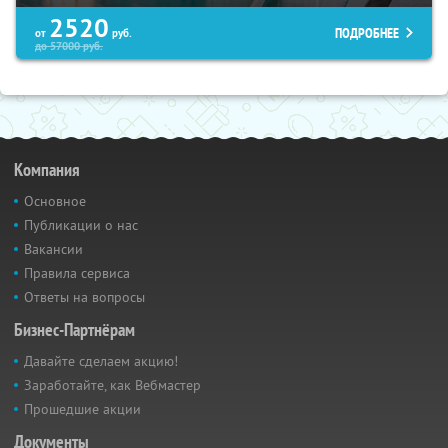
2520
ПОДРОБНЕЕ
от
руб.
до
57000
руб.
Компания
Основное
Публикации о нас
Вакансии
Правила сервиса
Ответы на вопросы
Бизнес-Партнёрам
Давайте сделаем акцию!
Заработайте, как Вебмастер
Прошедшие акции
Документы