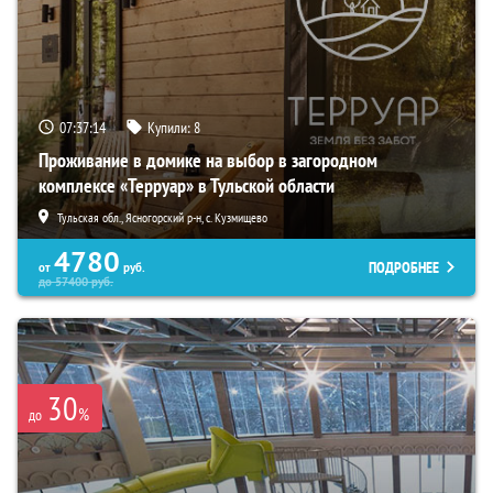
07:37:13
Купили:
8
Проживание в домике на выбор в загородном
комплексе «Терруар» в Тульской области
Тульская обл., Ясногорский р-н, с. Кузмищево
4780
ПОДРОБНЕЕ
от
руб.
до
57400
руб.
30
%
до