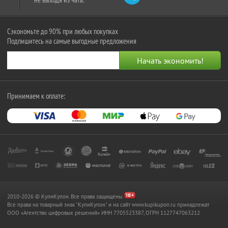
Сэкономьте до 90% при любых покупках
Подпишитесь на самые выгодные предложения
Принимаем к оплате:
2010-2026 © КупиКупон. Все права защищены.
Все права на товарный знак "КупиКупон" и на сайт www.kupikupon.ru принадлежат
OOO «Агентство цифровых решений» ИНН 7705523387, ОГРН 1127747063212