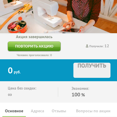
Акция завершилась
12
ПОВТОРИТЬ АКЦИЮ
Получили:
Человек проголосовало: 0
ПОЛУЧИТЬ
0
руб.
Цена без скидки:
Экономия:
∞
100
%
Основное
Адреса
Отзывы
Вопросы по акции