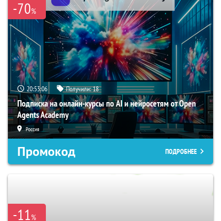
-70
%
20:53:06
Получили:
18
Подписка на онлайн-курсы по AI и нейросетям от Open
Agents Academy
Россия
Промокод
ПОДРОБНЕЕ
-11
%