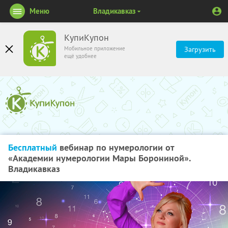
Меню
Владикавказ
КупиКупон
Мобильное приложение
Загрузить
ещё удобнее
Бесплатный
вебинар по нумерологии от
«Академии нумерологии Мары Борониной».
Владикавказ