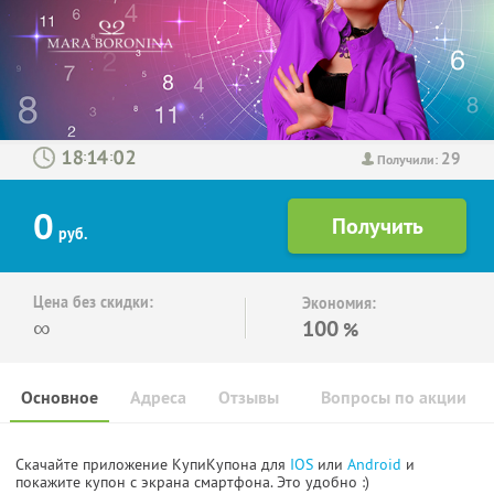
29
:
:
Получили:
0
руб.
Цена без скидки:
Экономия:
∞
100
%
Основное
Адреса
Отзывы
Вопросы по акции
Скачайте приложение КупиКупона для
IOS
или
Android
и
покажите купон с экрана смартфона. Это удобно :)