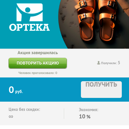
Акция завершилась
5
ПОВТОРИТЬ АКЦИЮ
Получили:
Человек проголосовало: 0
ПОЛУЧИТЬ
0
руб.
Цена без скидки:
Экономия:
∞
10
%