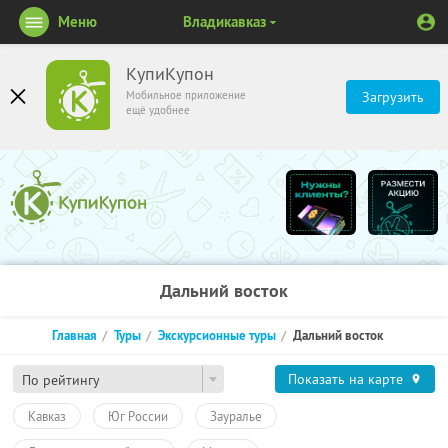
Меню
Владикавказ
КупиКупон
Мобильное приложение
Загрузить
ещё удобнее
Дальний восток
Главная
Туры
Экскурсионные туры
Дальний восток
Показать на карте
По рейтингу
Кавказ
Юг России
Зауралье