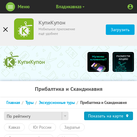
Меню
Владикавказ
КупиКупон
Мобильное приложение
Загрузить
ещё удобнее
Прибалтика и Скандинавия
Главная
Туры
Экскурсионные туры
Прибалтика и Скандинавия
Показать на карте
По рейтингу
Кавказ
Юг России
Зауралье